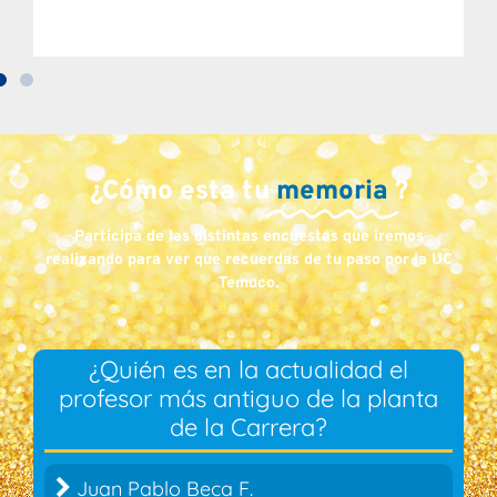
¿Cómo esta tu
memoria
?
Participa de las distintas encuestas que iremos
realizando para ver que recuerdas de tu paso por la UC
Temuco.
¿Quién es en la actualidad el
profesor más antiguo de la planta
de la Carrera?
46.36 %
Juan Pablo Beca F.