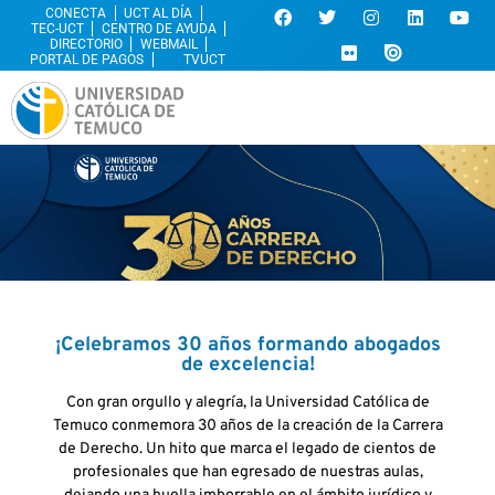
CONECTA
UCT AL DÍA
TEC-UCT
CENTRO DE AYUDA
DIRECTORIO
WEBMAIL
PORTAL DE PAGOS
TVUCT
¡Celebramos 30 años formando abogados
de excelencia!
Con gran orgullo y alegría, la Universidad Católica de
Temuco conmemora 30 años de la creación de la Carrera
de Derecho. Un hito que marca el legado de cientos de
profesionales que han egresado de nuestras aulas,