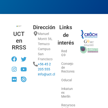
Dirección
Links
UCT
Manuel
de
Montt 56,
en
interés
Temuco
RRSS
Campus
Red
San
G9
Francisco
Consejo
+56 45 2
de
205 555
Rectores
info@uct.cl
Oducal
Inkatun
ex
Merlín
Recursos