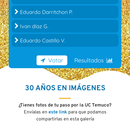
18.18 %
Eduardo Darritchon P.
18.18 %
Ivan díaz G.
17.27 %
Eduardo Castillo V.
30 AÑOS EN IMÁGENES
¿Tienes fotos de tu paso por la UC Temuco?
Envíalas en
este link
para que podamos
compartirlas en esta galería